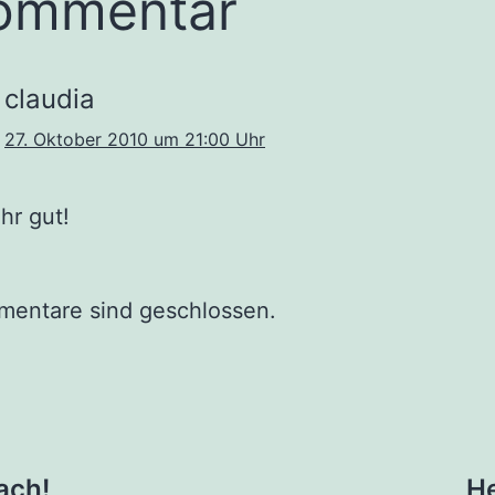
ommentar
claudia
27. Oktober 2010 um 21:00 Uhr
hr gut!
mentare sind geschlossen.
tion
ach!
He