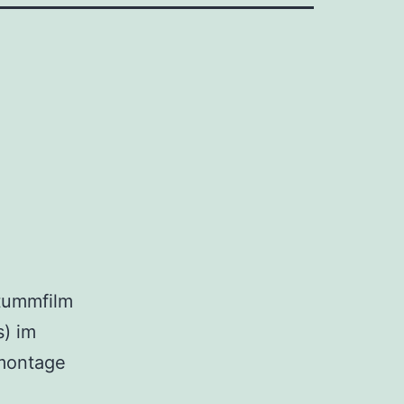
Stummfilm
s) im
nmontage