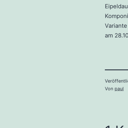
Eipeldau
Komponis
Variante 
am 28.1
Veröffentl
Von
paul