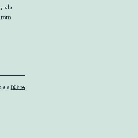
, als
5 mm
t als
Bühne