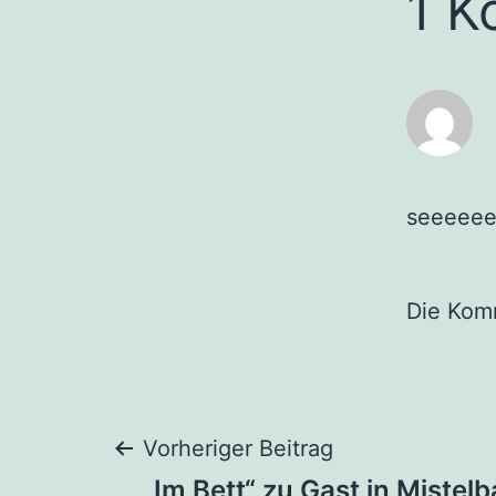
1 K
seeeeee
Die Kom
Beitragsnaviga
Vorheriger Beitrag
„Im Bett“ zu Gast in Mistelb