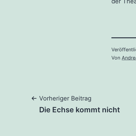
der Thea
Veröffentl
Von
Andre
Beitragsnaviga
Vorheriger Beitrag
Die Echse kommt nicht