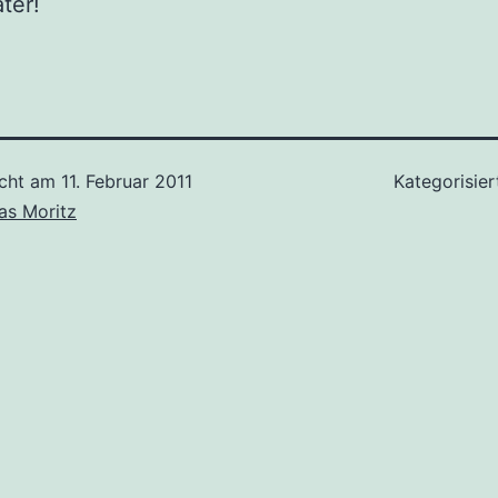
ter!
icht am
11. Februar 2011
Kategorisier
as Moritz
tion