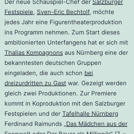
Der neue Schauspiel-Chef der
Salzburger
Festspiele
,
Sven-Eric Bechtolf
, möchte
jedes Jahr eine Figurentheaterproduktion
ins Programm nehmen. Zum Start dieses
ambitionierten Unterfangens hat er sich mit
Thalias Kompagnons
aus Nürnberg eine der
bekanntesten deutschen Gruppen
eingeladen, die auch schon
bei
dreizurdritten zu Gast
war.
Gezeigt werden
gleich zwei Produktionen. Zur Premiere
kommt in Koproduktion mit den Salzburger
Festspielen und der
Tafelhalle Nürnberg
Ferdinand Raimunds
„Das Mädchen aus der
Feenwelt oder Der Bauer als Millionär“
(7. –