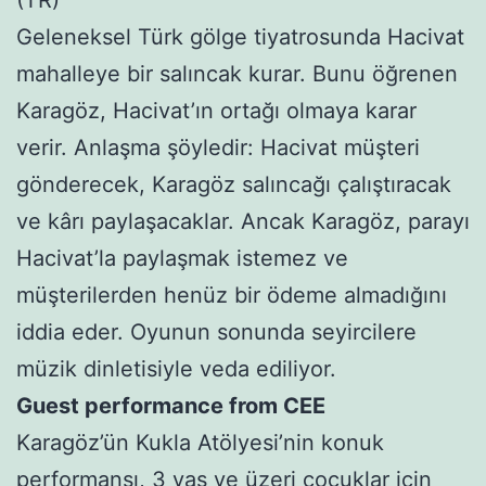
Geleneksel Türk gölge tiyatrosunda Hacivat
mahalleye bir salıncak kurar. Bunu öğrenen
Karagöz, Hacivat’ın ortağı olmaya karar
verir. Anlaşma şöyledir: Hacivat müşteri
gönderecek, Karagöz salıncağı çalıştıracak
ve kârı paylaşacaklar. Ancak Karagöz, parayı
Hacivat’la paylaşmak istemez ve
müşterilerden henüz bir ödeme almadığını
iddia eder. Oyunun sonunda seyircilere
müzik dinletisiyle veda ediliyor.
Guest performance from CEE
Karagöz’ün Kukla Atölyesi’nin konuk
performansı, 3 yaş ve üzeri çocuklar için