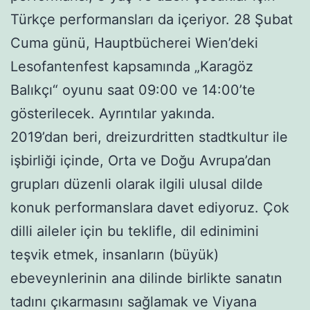
Türkçe performansları da içeriyor. 28 Şubat
Cuma günü, Hauptbücherei Wien’deki
Lesofantenfest kapsamında „Karagöz
Balıkçı“ oyunu saat 09:00 ve 14:00’te
gösterilecek. Ayrıntılar yakında.
2019’dan beri, dreizurdritten stadtkultur ile
işbirliği içinde, Orta ve Doğu Avrupa’dan
grupları düzenli olarak ilgili ulusal dilde
konuk performanslara davet ediyoruz. Çok
dilli aileler için bu teklifle, dil edinimini
teşvik etmek, insanların (büyük)
ebeveynlerinin ana dilinde birlikte sanatın
tadını çıkarmasını sağlamak ve Viyana