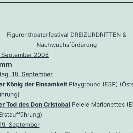
Figurentheaterfestival DREIZURDRITTEN &
Nachwuchsförderung
0. September 2008
amm
tag, 18. September
er König der Einsamkeit
Playground (ESP) (Öste
ührung)
er Tod des Don Cristobal
Pelele Marionettes (E
 Erstaufführung)
 19. September