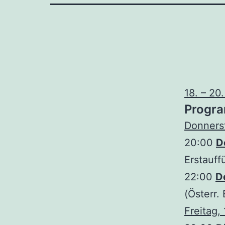
18. – 2
Progr
Donners
20:00
D
Erstauff
22:00
D
(Österr.
Freitag,