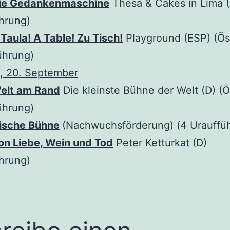
ie Gedankenmaschine
Thesa & Cakes in Lima (
hrung)
 Taula! A Table! Zu Tisch!
Playground (ESP) (Öst
ührung)
, 20. September
elt am Rand
Die kleinste Bühne der Welt (D) (Ö
ührung)
ische Bühne
(Nachwuchsförderung) (4 Urauffü
on Liebe, Wein und Tod
Peter Ketturkat (D)
hrung)