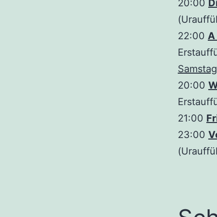
20:00
D
(Urauffü
22:00
A
Erstauff
Samstag
20:00
W
Erstauff
21:00
Fr
23:00
V
(Urauffü