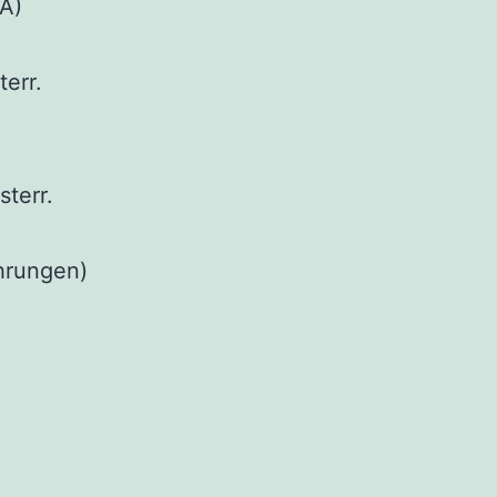
A)
err.
sterr.
hrungen)