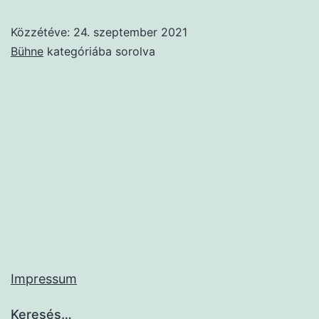
Th
Közzétéve:
24. szeptember 2021
Ho
Bühne
kategóriába sorolva
új
fel
dá
Impressum
Keresés…