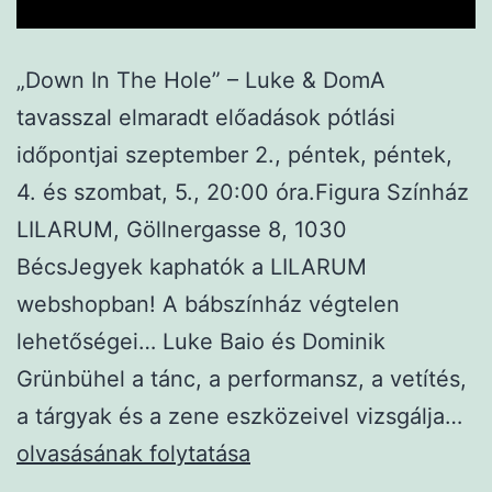
„Down In The Hole” – Luke & DomA
tavasszal elmaradt előadások pótlási
időpontjai szeptember 2., péntek, péntek,
4. és szombat, 5., 20:00 óra.Figura Színház
LILARUM, Göllnergasse 8, 1030
BécsJegyek kaphatók a LILARUM
webshopban! A bábszínház végtelen
lehetőségei… Luke Baio és Dominik
Grünbühel a tánc, a performansz, a vetítés,
A
a tárgyak és a zene eszközeivel vizsgálja…
„D
olvasásának folytatása
In