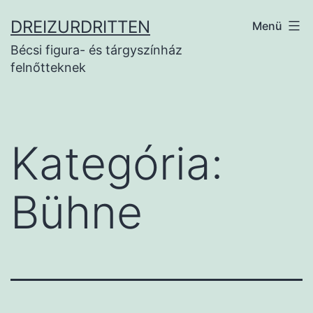
Ugrás
DREIZURDRITTEN
Menü
a
Bécsi figura- és tárgyszínház
tartalomhoz
felnőtteknek
Kategória:
Bühne