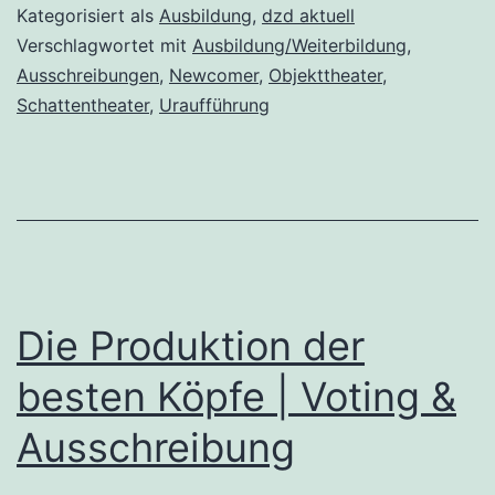
der
Kategorisiert als
Ausbildung
,
dzd aktuell
besten
Verschlagwortet mit
Ausbildung/Weiterbildung
,
Ausschreibungen
,
Newcomer
,
Objekttheater
,
Köpfe“
Schattentheater
,
Uraufführung
gesucht
Die Produktion der
besten Köpfe | Voting &
Ausschreibung