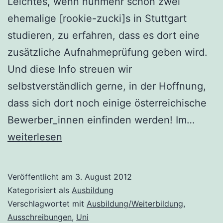
Leichtes, wenn nunmehr schon zwei
ehemalige [rookie-zucki]s in Stuttgart
studieren, zu erfahren, dass es dort eine
zusätzliche Aufnahmeprüfung geben wird.
Und diese Info streuen wir
selbstverständlich gerne, in der Hoffnung,
dass sich dort noch einige österreichische
Weite
Bewerber_innen einfinden werden! Im…
Aufna
weiterlesen
in
Stuttg
Veröffentlicht am
3. August 2012
Kategorisiert als
Ausbildung
Verschlagwortet mit
Ausbildung/Weiterbildung
,
Ausschreibungen
,
Uni