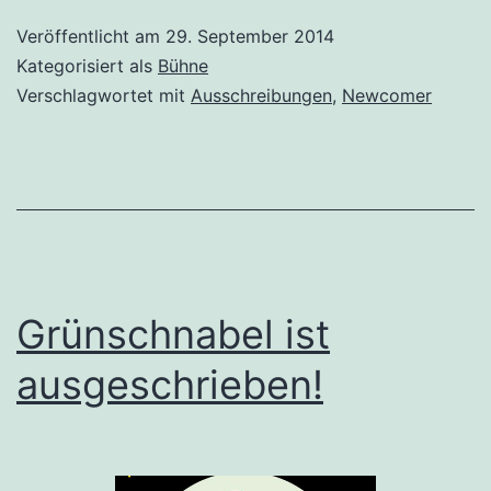
best
Veröffentlicht am
29. September 2014
Köpf
Kategorisiert als
Bühne
|
Verschlagwortet mit
Ausschreibungen
,
Newcomer
Votin
&
Auss
Grünschnabel ist
ausgeschrieben!