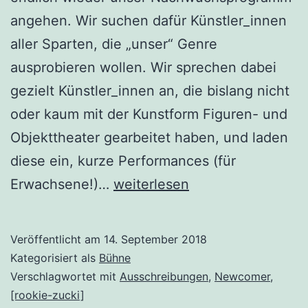
angehen. Wir suchen dafür Künstler_innen
aller Sparten, die „unser“ Genre
ausprobieren wollen. Wir sprechen dabei
gezielt Künstler_innen an, die bislang nicht
oder kaum mit der Kunstform Figuren- und
Objekttheater gearbeitet haben, und laden
diese ein, kurze Performances (für
Künstler_innen
Erwachsene!)…
weiterlesen
gesucht:
[rookie-
Veröffentlicht am
14. September 2018
zucki]
Kategorisiert als
Bühne
2018/19
Verschlagwortet mit
Ausschreibungen
,
Newcomer
,
[rookie-zucki]