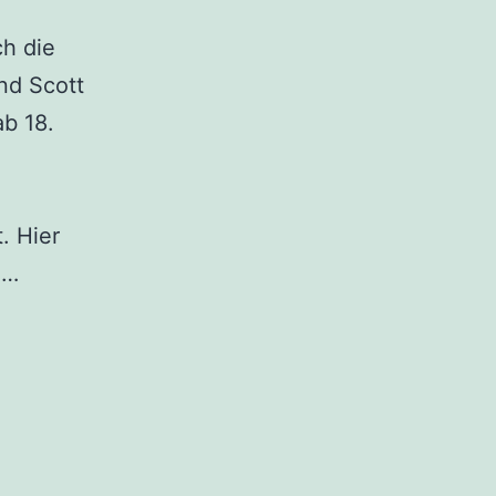
ch die
nd Scott
ab 18.
. Hier
Fidlfadn
N…
im
Herbst
2013