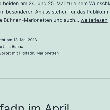
ie beiden am 24. und 25. Mai zu einem Wunschk
em besonderen Anlass stehen für das Publikum
10
he Bühnen-Marionetten und auch…
weiterlesen
Jahre
Marionetten
icht am
13. Mai 2013
in
ert als
Bühne
Ottakring
wortet mit
Fidlfadn
,
Marionetten
lfadn im April