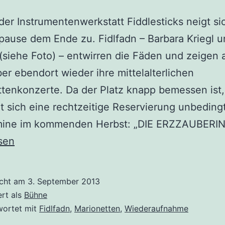
der Instrumentenwerkstatt Fiddlesticks neigt si
use dem Ende zu. Fidlfadn – Barbara Kriegl u
(siehe Foto) – entwirren die Fäden und zeigen 
r ebendort wieder ihre mittelalterlichen
tenkonzerte. Da der Platz knapp bemessen ist,
t sich eine rechtzeitige Reservierung unbedingt
rmine im kommenden Herbst: „DIE ERZZAUBERI
sen
icht am
3. September 2013
ert als
Bühne
wortet mit
Fidlfadn
,
Marionetten
,
Wiederaufnahme