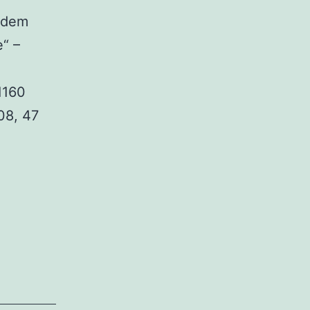
r dem
“ –
1160
08, 47