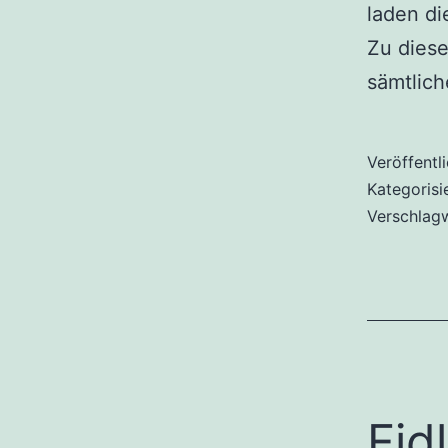
laden d
Zu dies
sämtlic
Veröffentl
Kategorisi
Verschlag
Fid