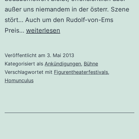
außer uns niemandem in der österr. Szene
stört… Auch um den Rudolf-von-Ems
22.
Preis…
weiterlesen
Homunculus
Festival
Veröffentlicht am
3. Mai 2013
in
Kategorisiert als
Ankündigungen
,
Bühne
Hohenems
Verschlagwortet mit
Figurentheaterfestivals
,
Homunculus
(Vbg.)