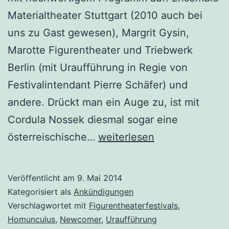
Materialtheater Stuttgart (2010 auch bei
uns zu Gast gewesen), Margrit Gysin,
Marotte Figurentheater und Triebwerk
Berlin (mit Uraufführung in Regie von
Festivalintendant Pierre Schäfer) und
andere. Drückt man ein Auge zu, ist mit
Cordula Nossek diesmal sogar eine
Homunculus
österreischische…
weiterlesen
in
Hohenems
Veröffentlicht am
9. Mai 2014
Kategorisiert als
Ankündigungen
Verschlagwortet mit
Figurentheaterfestivals
,
Homunculus
,
Newcomer
,
Uraufführung