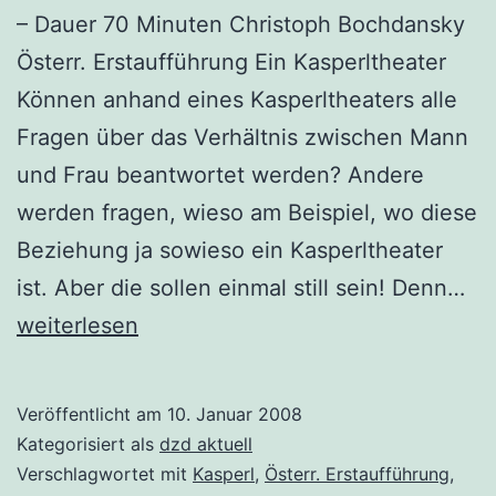
– Dauer 70 Minuten Christoph Bochdansky
Österr. Erstaufführung Ein Kasperltheater
Können anhand eines Kasperltheaters alle
Fragen über das Verhältnis zwischen Mann
und Frau beantwortet werden? Andere
werden fragen, wieso am Beispiel, wo diese
Beziehung ja sowieso ein Kasperltheater
Ich
ist. Aber die sollen einmal still sein! Denn…
ha
weiterlesen
ge
ei
Veröffentlicht am
10. Januar 2008
Fr
Kategorisiert als
dzd aktuell
ge
Verschlagwortet mit
Kasperl
,
Österr. Erstaufführung
,