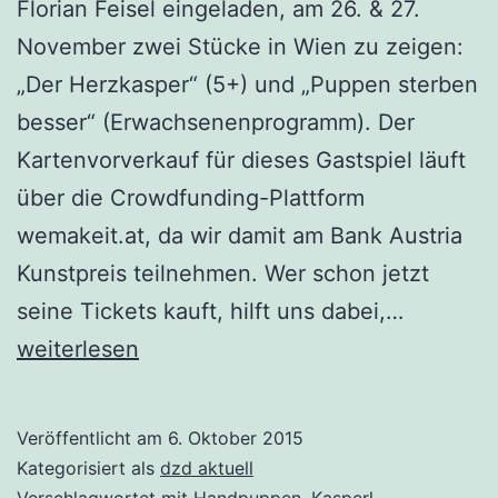
Florian Feisel eingeladen, am 26. & 27.
November zwei Stücke in Wien zu zeigen:
„Der Herzkasper“ (5+) und „Puppen sterben
besser“ (Erwachsenenprogramm). Der
Kartenvorverkauf für dieses Gastspiel läuft
über die Crowdfunding-Plattform
wemakeit.at, da wir damit am Bank Austria
Kunstpreis teilnehmen. Wer schon jetzt
Im
seine Tickets kauft, hilft uns dabei,…
Novembe
weiterlesen
im
LILARUM
Veröffentlicht am
6. Oktober 2015
Puppen
Kategorisiert als
dzd aktuell