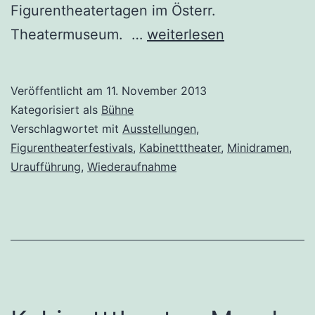
Figurentheatertagen im Österr.
Beste
Theatermuseum. …
weiterlesen
Beziehungen
in
Veröffentlicht am
11. November 2013
Kabinetttheater
Kategorisiert als
Bühne
&
Verschlagwortet mit
Ausstellungen
,
Figurentheaterfestivals
,
Kabinetttheater
,
Minidramen
,
Theatermuseum
Uraufführung
,
Wiederaufnahme