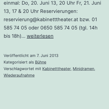
einmal: Do, 20. Juni 13, 20 Uhr Fr, 21. Juni
13, 17 & 20 Uhr Reservierungen:
reservierung@kabinetttheater.at bzw. 01
585 74 05 oder 0650 585 74 05 (tgl. 14h
Kabinetttheater:
bis 18h)…
weiterlesen
Mond
darf
Veröffentlicht am
7. Juni 2013
nochmal
Kategorisiert als
Bühne
täuschen
Verschlagwortet mit
Kabinetttheater
,
Minidramen
,
Wiederaufnahme