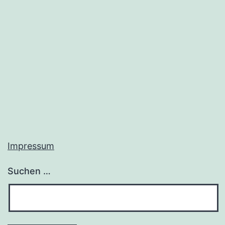
Graz
Impressum
Suchen …