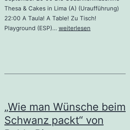
Thesa & Cakes in Lima (A) (Uraufführung)
22:00 A Taula! A Table! Zu Tisch!
Festival
Playground (ESP)…
weiterlesen
Sep
08
„Wie man Wünsche beim
Schwanz packt“ von