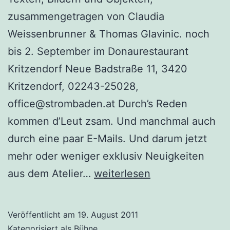
zusammengetragen von Claudia
Weissenbrunner & Thomas Glavinic. noch
bis 2. September im Donaurestaurant
Kritzendorf Neue Badstraße 11, 3420
Kritzendorf, 02243-25028,
office@strombaden.at Durch’s Reden
kommen d’Leut zsam. Und manchmal auch
durch eine paar E-Mails. Und darum jetzt
mehr oder weniger exklusiv Neuigkeiten
Ausstellung
aus dem Atelier…
weiterlesen
beim
strombaden
Veröffentlicht am
19. August 2011
(Kritzendorf)
Kategorisiert als
Bühne