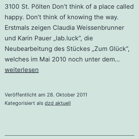
3100 St. Pölten Don’t think of a place called
happy. Don’t think of knowing the way.
Erstmals zeigen Claudia Weissenbrunner
und Karin Pauer „lab.luck“, die
Neubearbeitung des Stückes „Zum Glück“,
vorher
welches im Mai 2010 noch unter dem…
Zum
weiterlesen
Glück
–
Veröffentlicht am
28. Oktober 2011
nachhe
Kategorisiert als
dzd aktuell
lab.lu