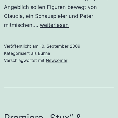
Angeblich sollen Figuren bewegt von
Claudia, ein Schauspieler und Peter
paraflows
mitmischen.…
weiterlesen
09
–
Veröffentlicht am
10. September 2009
MQ
Kategorisiert als
Bühne
21
Verschlagwortet mit
Newcomer
–
Raum
D
Premiere „Styx“ &